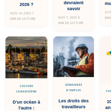
devraient
mu
2026 ?
savoir
OCT
NOV 14, 2025
·
7
NOV 7, 2025
·
9
MIN
MIN DE LECTURE
MIN DE LECTURE
DEMANDES
CULTURE
D'EMPLOI
CU
CANADIENNE
Les droits des
1
D'un océan à
travailleurs
an
l'autre :