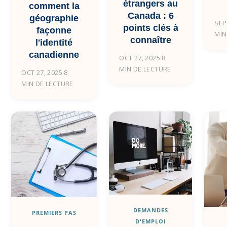
étrangers au
comment la
Canada : 6
géographie
SEP
points clés à
façonne
MIN
connaître
l'identité
canadienne
OCT 27, 2025
·
8
MIN DE LECTURE
OCT 27, 2025
·
8
MIN DE LECTURE
DEMANDES
PREMIERS PAS
D'EMPLOI