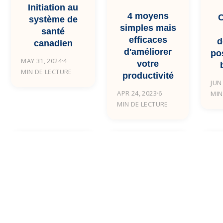
Initiation au
4 moyens
C
système de
simples mais
santé
efficaces
d
canadien
d'améliorer
pos
MAY 31, 2024
·
4
votre
MIN DE LECTURE
productivité
JUN
APR 24, 2023
·
6
MIN
MIN DE LECTURE