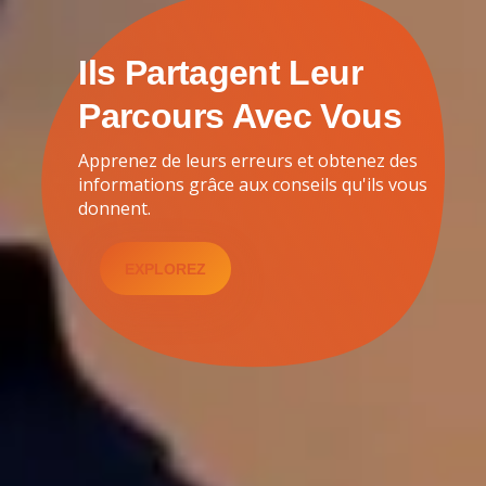
Ils Partagent Leur
Parcours Avec Vous
Apprenez de leurs erreurs et obtenez des
informations grâce aux conseils qu'ils vous
donnent.
EXPLOREZ