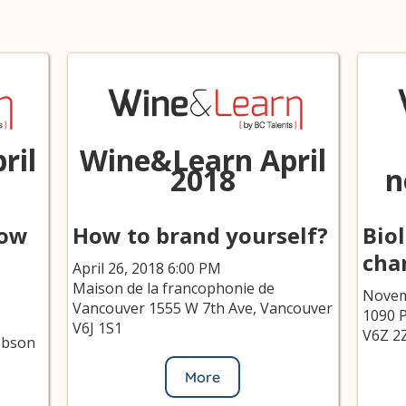
ril
Wine&Learn April
2018
n
How
How to brand yourself?
Bio
cha
April 26, 2018 6:00 PM
Maison de la francophonie de
Novem
Vancouver 1555 W 7th Ave, Vancouver
1090 P
V6J 1S1
V6Z 2
obson
More