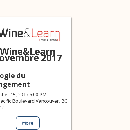
Wine&Learn
ovembre 2017
logie du
ngement
ber 15, 2017 6:00 PM
acific Boulevard Vancouver, BC
Z2
More