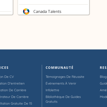
Canada Talents
ICES
COMMUNAUTÉ
RE
ion De CV
Témoignages De Réussite
Blog
ation D'entretien
Événements À Venir
Guid
tation De Carrière
Infolettre
Amél
érateur De Carrière
Bibliothèque De Guides
Mod
Gratuits
ltation Gratuite De 15