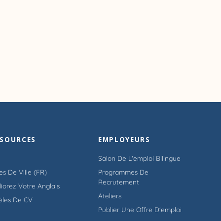
SSOURCES
EMPLOYEURS
Salon De L'emploi Bilingue
es De Ville (FR)
Programmes De
Recrutement
iorez Votre Anglais
Ateliers
èles De CV
Publier Une Offre D'emploi